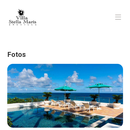
Home
Stella Maris Villa Anguila
Fotos
Mapa
Fotos Stella Maris Villa Anguilla
Tarifas Villa Stella Maris
Disponibilidade
Villa Stella Maris Comentários
Contato
Aluguel de quadras de pickleball/tênis em Anguilla