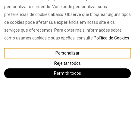
personalizar o conteúdo. Você pode personalizar suas
preferências de cookies abaixo. Observe que bloquear alguns tipos
de cookies pode afetar sua experiência em nosso site e os
serviços que oferecemos. Para obter mais informações sobre
como usamos cookies e suas opções, consulte
Política de Cookies
VER MAIS FOTOS
Personalizar
Rejeitar todos
Descrição
Fotos
Serviços
€NaN
de
por noite
Faça já a sua reserva
Permitir todos
Vila
Secluded
Waterfront Luxury