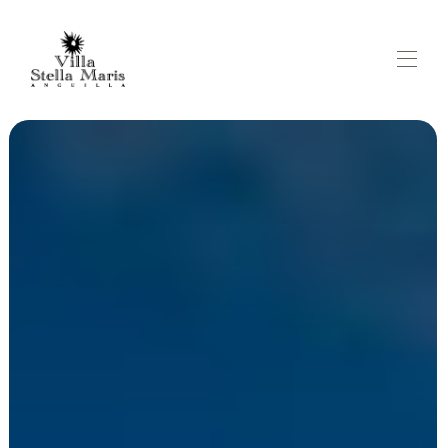
Home
Stella Maris Villa Anguila
Mapa
Fotos Stella Maris Villa Anguilla
Tarifas Villa Stella Maris
Disponibilidade
Villa Stella Maris Comentários
Contato
Aluguel de quadras de pickleball/tênis em Anguilla